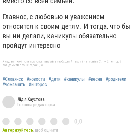
вместо со всей семьей.
Главное, с любовью и уважением
относится к своим детям. И тогда, что бы
вы ни делали, каникулы обязательно
пройдут интересно
Якщо ви помітили помилку, виділіть необхідний текст і натисніть Ctrl + Enter, щоб
повідомити про це редакцію
#Славянск
#новости
#дети
#каникулы
#весна
#родители
#чемзанять
#интерес
Лідія Хаустова
Головна редакторка
0,0
Авторизуйтесь
, щоб оцінити