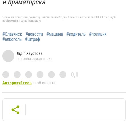
и Краматорска
Якщо ви помітили помилку, виділіть необхідний текст і натисніть Ctrl + Enter, щоб
повідомити про це редакцію
#Славянск
#новости
#машина
#водитель
#полиция
#алкоголь
#штраф
Лідія Хаустова
Головна редакторка
0,0
Авторизуйтесь
, щоб оцінити