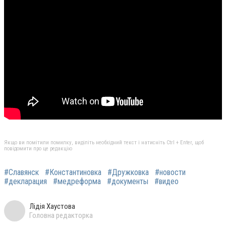
Якщо ви помітили помилку, виділіть необхідний текст і натисніть Ctrl + Enter, щоб
повідомити про це редакцію
#Славянск
#Константиновка
#Дружковка
#новости
#декларация
#медреформа
#документы
#видео
Лідія Хаустова
Головна редакторка