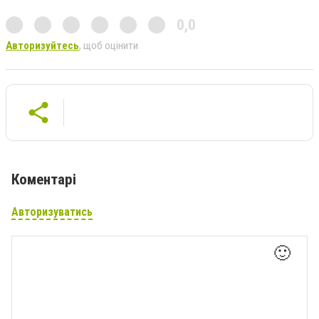
0,0
Авторизуйтесь
, щоб оцінити
Коментарі
Авторизуватись
🙂