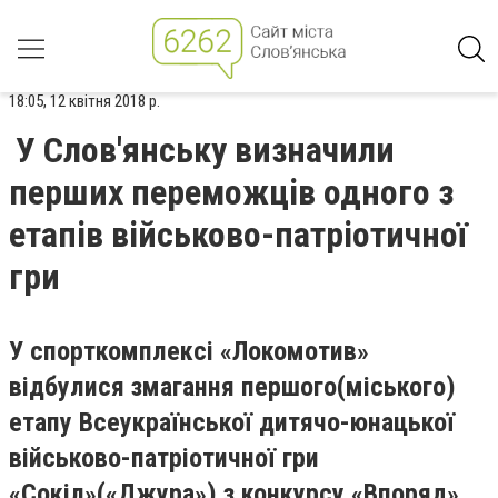
18:05, 12 квітня 2018 р.
У Слов'янську визначили
перших переможців одного з
етапів військово-патріотичної
гри
У спорткомплексі «Локомотив»
відбулися змагання першого(міського)
етапу Всеукраїнської дитячо-юнацької
військово-патріотичної гри
«Сокіл»(«Джура») з конкурсу «Впоряд».