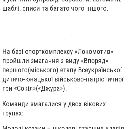
шаблі, списи та багато чого іншого.
На базі спорткомплексу «Локомотив»
пройшли змагання з виду «Впоряд»
першого(міського) етапу Всеукраїнської
дитячо-юнацької військово-патріотичної
гри «Сокіл»(«Джура»).
Команди змагалися у двох вікових
групах:
Молоді козаки – школярі старших класів