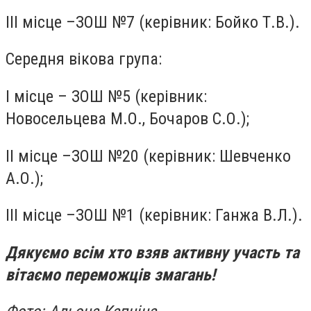
III місце –ЗОШ №7 (керівник: Бойко Т.В.).
Середня вікова група:
I місце – ЗОШ №5 (керівник:
Новосельцева М.О., Бочаров С.О.);
II місце –ЗОШ №20 (керівник: Шевченко
А.О.);
III місце –ЗОШ №1 (керівник: Ганжа В.Л.).
Дякуємо всім хто взяв активну участь та
вітаємо переможців змагань!