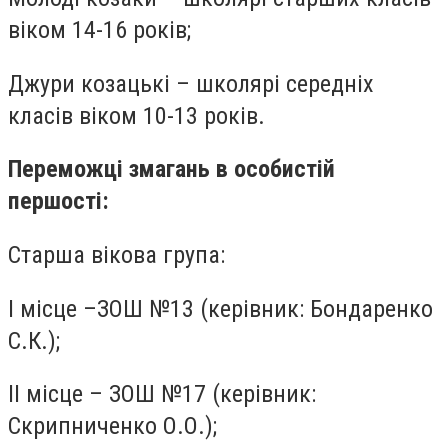
віком 14-16 років;
Джури козацькі – школярі середніх
класів віком 10-13 років.
Переможці змагань в особистій
першості:
Старша вікова група:
I місце –ЗОШ №13 (керівник: Бондаренко
С.К.);
II місце – ЗОШ №17 (керівник:
Скрипниченко О.О.);