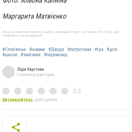
Фото: Альона Капніна
Маргарита Матвієнко
Якщо ви помітили помилку, виділіть необхідний текст і натисніть Ctrl + Enter, щоб
повідомити про це редакцію
#Слов'янськ
#новини
#Джура
#патріотизм
#гра
#діти
#школа
#змагання
#переможці
Лідія Хаустова
Головна редакторка
0,0
Авторизуйтесь
, щоб оцінити