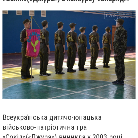
Всеукраїнська дитячо-юнацька
військово-патріотична гра
«Сокіл»(«Джура») виникла у 2003 році.