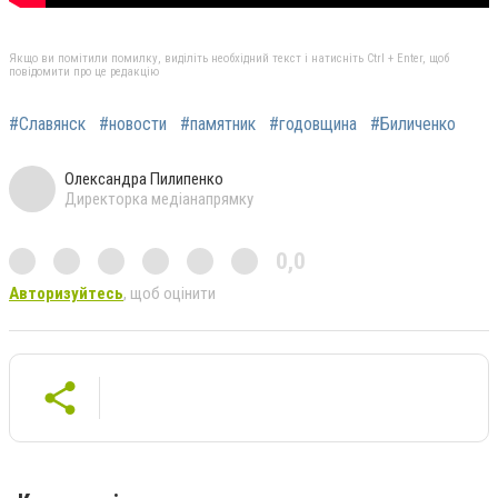
Якщо ви помітили помилку, виділіть необхідний текст і натисніть Ctrl + Enter, щоб
повідомити про це редакцію
#Славянск
#новости
#памятник
#годовщина
#Биличенко
Олександра Пилипенко
Директорка медіанапрямку
0,0
Авторизуйтесь
, щоб оцінити