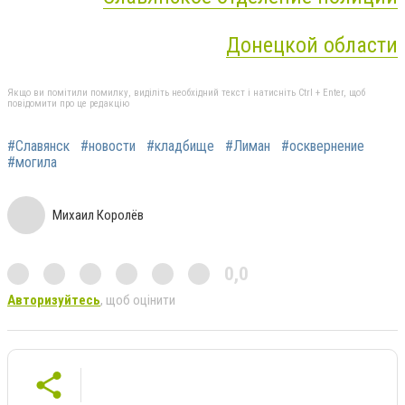
Донецкой области
Якщо ви помітили помилку, виділіть необхідний текст і натисніть Ctrl + Enter, щоб
повідомити про це редакцію
#Славянск
#новости
#кладбище
#Лиман
#осквернение
#могила
Михаил Королёв
0,0
Авторизуйтесь
, щоб оцінити