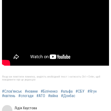
Якщо ви помітили помилку, виділіть необхідний текст і натисніть Ctrl + Enter, щоб
повідомити про це редакцію
#Слов'янськ
#новини
#Біліченко
#альфа
#СБУ
#Ягун
#квітень
#спогади
#АТО
#війна
#Донбас
Лідія Хаустова