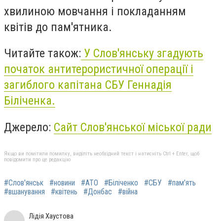
хвилиною мовчання і покладанням
квітів до пам'ятника.
Читайте також:
У Слов'янську згадують
початок антитерористичної операції і
загиблого капітана СБУ Геннадія
Біліченка.
Джерело:
Сайт Слов'янської міської ради
Якщо ви помітили помилку, виділіть необхідний текст і натисніть Ctrl + Enter, щоб
повідомити про це редакцію
#Слов'янськ
#новини
#АТО
#Біліченко
#СБУ
#пам'ять
#вшанування
#квітень
#Донбас
#війна
Лідія Хаустова