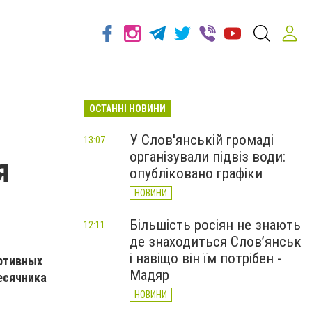
ОСТАННІ НОВИНИ
У Слов'янській громаді
13:07
організували підвіз води:
я
опубліковано графіки
НОВИНИ
Більшість росіян не знають
12:11
де знаходиться Слов’янськ
і навіщо він їм потрібен -
ортивных
Мадяр
есячника
НОВИНИ