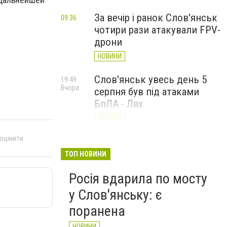
За вечір і ранок Слов'янськ
09:36
чотири рази атакували FPV-
дрони
НОВИНИ
Слов'янськ увесь день 5
19:49
Вчора
серпня був під атаками
БпЛА - Лях
НОВИНИ
 оцінити
У Слов’янську ударний
19:17
Вчора
БПЛа влучив у
ТОП НОВИНИ
триповерховий будинок у
Росія вдарила по мосту
центрі міста (ФОТО)
у Слов'янську: є
НОВИНИ
поранена
НОВИНИ