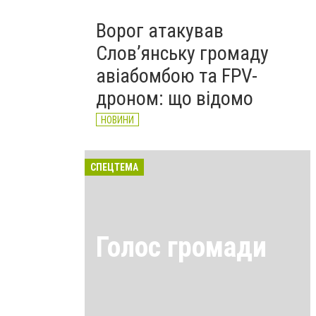
Ворог атакував
Слов’янську громаду
авіабомбою та FPV-
дроном: що відомо
НОВИНИ
СПЕЦТЕМА
Голос громади