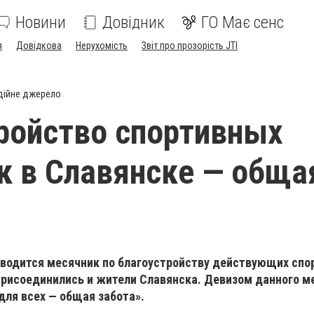
Новини
Довідник
ГО Має сенс
я
Довідкова
Нерухомість
Звіт про прозорість JTI
дійне джерело
ройство спортивных
 в Славянске — обща
оводится месячник по благоустройству действующих сп
присоединились и жители Славянска. Девизом данного м
для всех — общая забота».