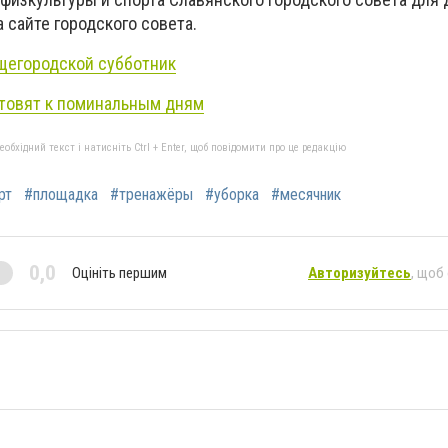
а сайте городского совета.
щегородской субботник
товят к поминальным дням
бхідний текст і натисніть Ctrl + Enter, щоб повідомити про це редакцію
рт
#площадка
#тренажёры
#уборка
#месячник
0,0
Оцініть першим
Авторизуйтесь
, щоб