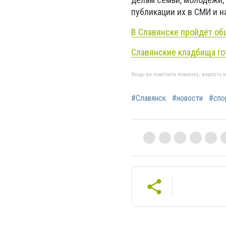
публикации их в СМИ и н
В Славянске пройдёт об
Славянские кладбища го
Якщо ви помітили помилку, виділіть нео
#Славянск
#новости
#спо