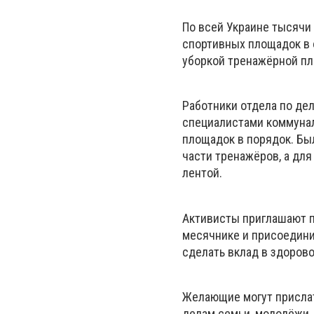
По всей Украине тысячи
спортивных площадок в 
уборкой тренажёрной пл
Работники отдела по де
специалистами коммунал
площадок в порядок. Бы
части тренажёров, а дл
лентой.
Активисты приглашают п
месячнике и присоедини
сделать вклад в здоров
Желающие могут присла
делам семьи, молодёжи,