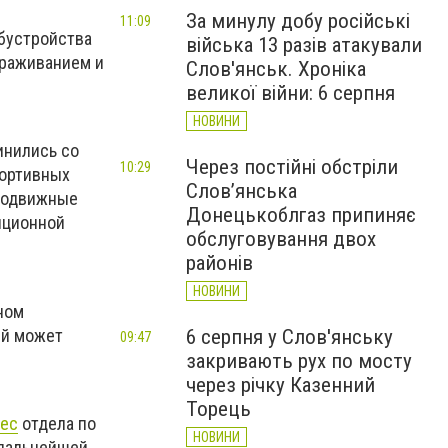
За минулу добу російські
11:09
бустройства
війська 13 разів атакували
ораживанием и
Слов'янськ. Хроніка
великої війни: 6 серпня
НОВИНИ
инились со
Через постійні обстріли
10:29
портивных
Слов’янська
 подвижные
Донецькоблгаз припиняє
яционной
обслуговування двох
районів
НОВИНИ
ном
ый может
6 серпня у Слов'янську
09:47
закривають рух по мосту
через річку Казенний
Торець
рес
отдела по
НОВИНИ
 дальнейшей