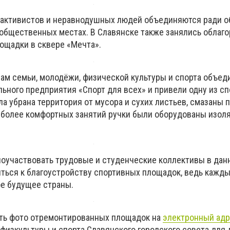
 активистов и неравнодушных людей объединяются ради о
общественных местах. В Славянске также занялись облаг
ощадки в сквере «Мечта».
лам семьи, молодёжи, физической культуры и спорта объед
ьного предприятия «Спорт для всех» и привели одну из с
ла убрана территория от мусора и сухих листьев, смазаны
я более комфортных занятий ручки были оборудованы изол
оучаствовать трудовые и студенческие коллективы в дан
ться к благоустройству спортивных площадок, ведь кажд
ое будущее страны.
ть фото отремонтированных площадок на
электронный ад
 физкультуры и спорта Славянского городского совета для