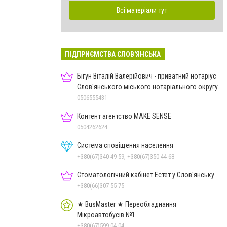
Всі матеріали тут
ПІДПРИЄМСТВА СЛОВ'ЯНСЬКА
Бігун Віталій Валерійович - приватний нотаріус
Слов'янського міського нотаріального округу
Дон.обл.
0506555431
Контент агентство MAKE SENSE
0504262624
Система сповіщення населення
+380(67)340-49-59, +380(67)350-44-68
Стоматологічний кабінет Естет у Слов'янську
+380(66)307-55-75
★ BusMaster ★ Переобладнання
Мікроавтобусів №1
+380(67)599-04-04