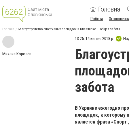
Головна
Робота
Оголошенн
Головна
Благоустройство спортивных площадок в Славянске — общая забота
13:25, 14 квітня 2018 р.
На
Благоуст
Михаил Королёв
площадок
забота
В Украине ежегодно пр
площадок, к которому 
является фраза «Спорт 