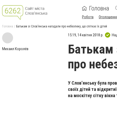
Головна
Робота
Оголошенн
Головна
Батькам зі Словʼянська нагадали про небезпеку, що спіткає їх дітей
15:19, 14 квітня 2018 р.
На
Батькам 
Михаил Королёв
про небез
У Словʼянську була про
своїх дітей та відкрити
на москітну сітку вікна