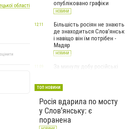
опубліковано графіки
цької області
НОВИНИ
Більшість росіян не знають
12:11
де знаходиться Слов’янськ
і навіщо він їм потрібен -
Мадяр
НОВИНИ
 оцінити
За минулу добу російські
11:09
війська 13 разів атакували
Слов'янськ. Хроніка
великої війни: 6 серпня
ТОП НОВИНИ
НОВИНИ
Росія вдарила по мосту
у Слов'янську: є
поранена
НОВИНИ