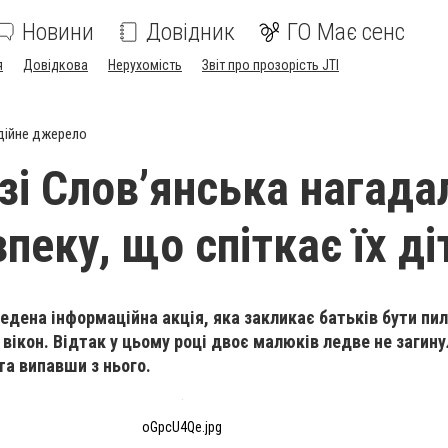
Новини
Довідник
ГО Має сенс
я
Довідкова
Нерухомість
Звіт про прозорість JTI
дійне джерело
зі Словʼянська нагада
пеку, що спіткає їх ді
ведена інформаційна акція, яка закликає батьків бути п
ї вікон. Відтак у цьому році двоє малюків ледве не загин
 та випавши з нього.
oGpcU4Qe.jpg