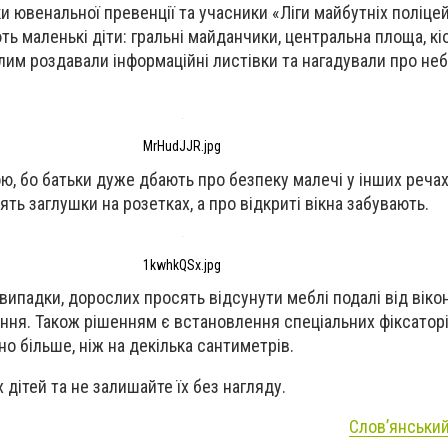
и ювенальної превенції та учасники «Ліги майбутніх поліце
ть маленькі діти: гральні майданчики, центральна площа, кі
лим роздавали інформаційні листівки та нагадували про не
MrHudJJR.jpg
ю, бо батьки дуже дбають про безпеку малечі у інших речах
лять заглушки на розетках, а про відкриті вікна забувають.
1kwhkQSx.jpg
випадки, дорослих просять відсунути меблі подалі від вікон
оння. Також рішенням є встановлення спеціальних фіксаторів
о більше, ніж на декілька сантиметрів.
 дітей та не залишайте їх без нагляду.
Словʼянський 