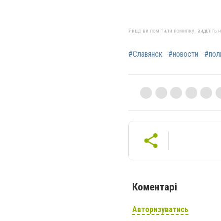
Якщо ви помітили помилку, виділіть нео
#Славянск
#новости
#пол
Коментарі
Авторизуватись