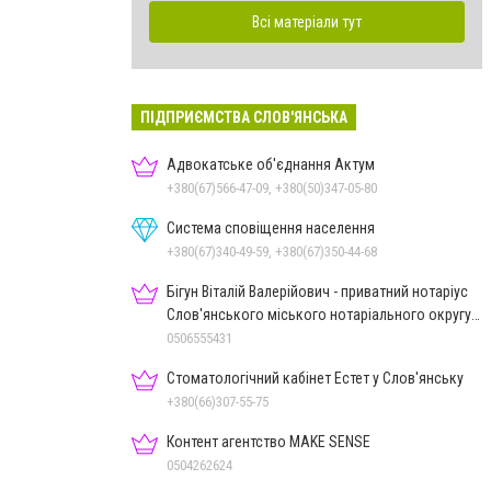
Всі матеріали тут
ПІДПРИЄМСТВА СЛОВ'ЯНСЬКА
Адвокатське об'єднання Актум
+380(67)566-47-09, +380(50)347-05-80
Система сповіщення населення
+380(67)340-49-59, +380(67)350-44-68
Бігун Віталій Валерійович - приватний нотаріус
Слов'янського міського нотаріального округу
Дон.обл.
0506555431
Стоматологічний кабінет Естет у Слов'янську
+380(66)307-55-75
Контент агентство MAKE SENSE
0504262624