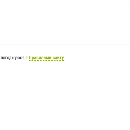
я погоджуюся з
Правилами сайту