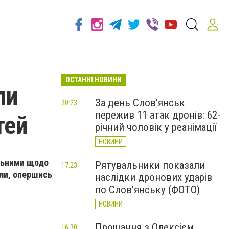
ОСТАННІ НОВИНИ
ли
За день Слов'янськ
20:23
пережив 11 атак дронів: 62-
тей
річний чоловік у реанімації
НОВИНИ
ильними щодо
Рятувальники показали
17:23
ули, опершись
наслідки дронових ударів
по Слов'янську (ФОТО)
НОВИНИ
Прощання з Олексієм
16:30