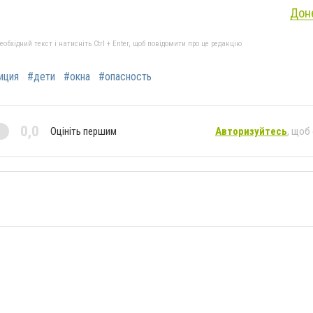
Доне
бхідний текст і натисніть Ctrl + Enter, щоб повідомити про це редакцію
иция
#дети
#окна
#опасность
0,0
Оцініть першим
Авторизуйтесь
, щоб