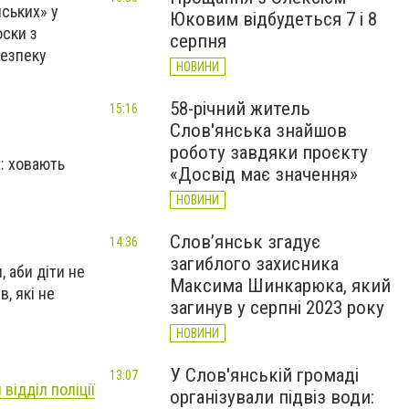
йських» у
Юковим відбудеться 7 і 8
оски з
серпня
безпеку
НОВИНИ
58-річний житель
15:16
Слов'янська знайшов
роботу завдяки проєкту
: ховають
«Досвід має значення»
НОВИНИ
Слов’янськ згадує
14:36
загиблого захисника
, аби діти не
Максима Шинкарюка, який
, які не
загинув у серпні 2023 року
НОВИНИ
У Слов'янській громаді
13:07
відділ поліції
організували підвіз води: