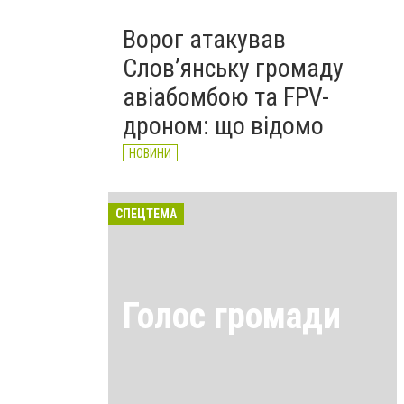
Ворог атакував
Слов’янську громаду
авіабомбою та FPV-
дроном: що відомо
НОВИНИ
СПЕЦТЕМА
Голос громади