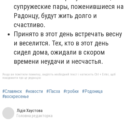
супружеские пары, поженившиеся на
Радонцу, будут жить долго и
счастливо.
Принято в этот день встречать весну
и веселится. Тех, кто в этот день
сидел дома, ожидали в скором
времени неудачи и несчастья.
Якщо ви помітили помилку, виділіть необхідний текст і натисніть Ctrl + Enter, щоб
повідомити про це редакцію
#Славянск
#новости
#Пасха
#гробки
#Родоница
#воскресенье
Лідія Хаустова
Головна редакторка