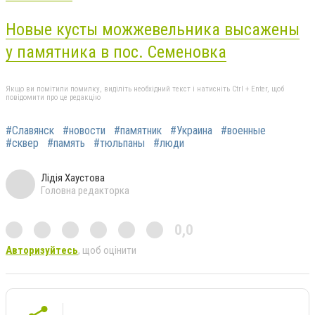
Новые кусты можжевельника высажены
у памятника в пос. Семеновка
Якщо ви помітили помилку, виділіть необхідний текст і натисніть Ctrl + Enter, щоб
повідомити про це редакцію
#Славянск
#новости
#памятник
#Украина
#военные
#сквер
#память
#тюльпаны
#люди
Лідія Хаустова
Головна редакторка
0,0
Авторизуйтесь
, щоб оцінити