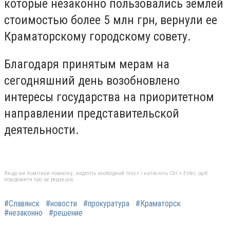
которые незаконно пользовались землей
стоимостью более 5 млн грн, вернули ее
Краматорскому городскому совету.
Благодаря принятым мерам на
сегодняшний день возобновлено
интересы государства на приоритетном
направлении представительской
деятельности.
Якщо ви помітили помилку, виділіть необхідний текст і натисніть Ctrl + Enter, щоб
повідомити про це редакцію
#Славянск
#новости
#прокуратура
#Краматорск
#незаконно
#решение