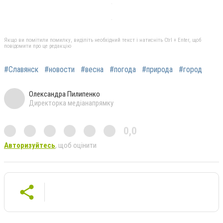
Якщо ви помітили помилку, виділіть необхідний текст і натисніть Ctrl + Enter, щоб
повідомити про це редакцію
#Славянск
#новости
#весна
#погода
#природа
#город
Олександра Пилипенко
Директорка медіанапрямку
0,0
Авторизуйтесь
, щоб оцінити