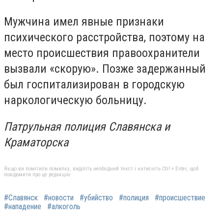
Мужчина имел явные признаки
психического расстройства, поэтому на
место происшествия правоохранители
вызвали «скорую». Позже задержанный
был госпитализирован в городскую
наркологическую больницу.
Патрульная полиция Славянска и
Краматорска
Якщо ви помітили помилку, виділіть необхідний текст і натисніть Ctrl + Enter, щоб
повідомити про це редакцію
#Славянск
#новости
#убийство
#полиция
#происшествие
#нападение
#алкоголь