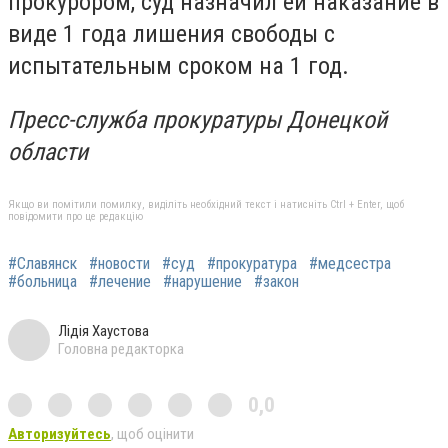
прокурором, суд назначил ей наказание в
виде 1 года лишения свободы с
испытательным сроком на 1 год.
Пресс-служба прокуратуры Донецкой
области
Якщо ви помітили помилку, виділіть необхідний текст і натисніть Ctrl + Enter, щоб
повідомити про це редакцію
#Славянск
#новости
#суд
#прокуратура
#медсестра
#больница
#лечение
#нарушение
#закон
Лідія Хаустова
Головна редакторка
0,0
Авторизуйтесь
, щоб оцінити