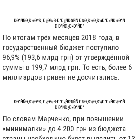
ÐÐ°ÑÑÐ¸Ð½ÐºÐ¸ Ð¿Ð¾ Ð·Ð°Ð¿ÑÐ¾ÑÑ Ð¼Ð¸Ð½Ð¸Ð¼Ð°Ð»ÑÐ½Ð°Ñ
Ð·Ð°ÑÐ¿Ð»Ð°ÑÐ°
По итогам трёх месяцев 2018 года, в
государственный бюджет поступило
96,9% (193,6 млрд грн) от утверждённой
суммы в 199,7 млрд грн. То есть, более 6
миллиардов гривен не досчитались.
ÐÐ°ÑÑÐ¸Ð½ÐºÐ¸ Ð¿Ð¾ Ð·Ð°Ð¿ÑÐ¾ÑÑ Ð¼Ð¸Ð½Ð¸Ð¼Ð°Ð»ÑÐ½Ð°Ñ
Ð·Ð°ÑÐ¿Ð»Ð°ÑÐ°
По словам Марченко, при повышении
«минималки» до 4 200 грн из бюджета
страны необходимо будет выделить от 13