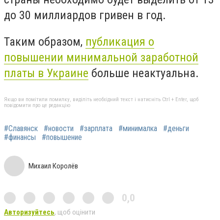
до 30 миллиардов гривен в год.
Таким образом,
публикация о
повышении минимальной заработной
платы в Украине
больше неактуальна.
Якщо ви помітили помилку, виділіть необхідний текст і натисніть Ctrl + Enter, щоб
повідомити про це редакцію
#Славянск
#новости
#зарплата
#минималка
#деньги
#финансы
#повышение
Михаил Королёв
0,0
Авторизуйтесь
, щоб оцінити