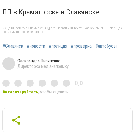
ПП в Краматорске и Славянске
Якщо ви помітили помилку, виділіть необхідний текст і натисніть Ctrl + Enter, щоб
повідомити про це редакцію
#Славянск
#новости
#полиция
#проверка
#автобусы
Олександра Пилипенко
Директорка медіанапрямку
0,0
Авторизируйтесь
, чтобы оценить