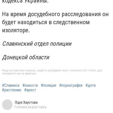
кодекса Украины.
На время досудебного расследования он
будет находиться в следственном
изоляторе.
Славянский отдел полиции
Донецкой области
Якщо ви помітили помилку, виділіть необхідний текст і натисніть Ctrl + Enter, щоб
повідомити про це редакцію
#Славянск
#новости
#полиция
#порнография
#дети
#растление
#арест
Лідія Хаустова
Головна редакторка