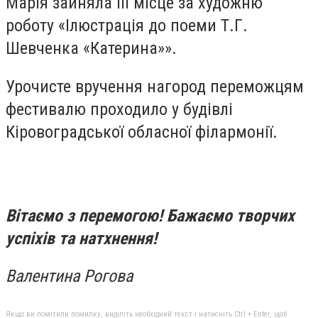
Марія зайняла III місце за художню
роботу «Ілюстрація до поеми Т.Г.
Шевченка «Катерина»».
Урочисте вручення нагород переможцям
фестивалю проходило у будівлі
Кіровоградської обласної філармонії.
Вітаємо з перемогою! Бажаємо творчих
успіхів та натхнення!
Валентина Рогова
Якщо ви помітили помилку, виділіть необхідний текст і натисніть Ctrl + Enter, щоб