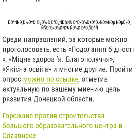
ÐÐ°ÑÑÐ¸Ð½ÐºÐ¸ Ð¿Ð¾ Ð·Ð°Ð¿ÑÐ¾ÑÑ Ð³Ð»Ð¾Ð±Ð°Ð»ÑÐ½ÑÐµ ÑÐµÐ»Ð¸
ÑÑÐ°Ð»Ð¾Ð³Ð¾ ÑÐ¾Ð·Ð²Ð¸ÑÐºÑ
Среди направлений, за которые можно
проголосовать, есть «Подолання бідності
», «Міцне здоров ’я. Благополуччя»,
«Якісна освіта» и многие другие. Пройти
опрос
можно по ссылке
, отметив
актуальную по вашему мнению цель
развития Донецкой области.
Горожане против строительства
большого образовательного центра в
Славянске