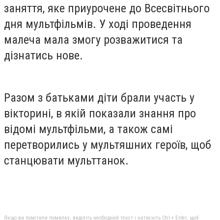
заняття, яке приурочене до Всесвітнього
дня мультфільмів. У ході проведення
малеча мала змогу розважитися та
дізнатись нове.
Разом з батьками діти брали участь у
вікторині, в якій показали знання про
відомі мультфільми, а також самі
перетворились у мультяшних героїв, щоб
станцювати мульттанок.
Якщо ви помітили помилку, виділіть необхідний текст і натисніть Ctrl + Enter, щоб