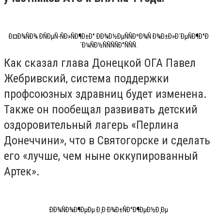
Ð¤Ð¾ÑÐ¾ ÐÑÐµÑ-ÑÐ»ÑÐ¶Ð±Ð° ÐÐ¾Ð½ÐµÑÑÐºÐ¾Ñ Ð¾Ð±Ð»Ð´ÐµÑÐ¶Ð°Ð
´Ð¼ÑÐ½ÑÑÑÑÐ°ÑÑÑ.
Как сказал глава Донецкой ОГА Павел
Жебривский, система поддержки
профсоюзных здравниц будет изменена.
Также он пообещал развивать детский
оздоровительный лагерь «Перлина
Донеччини», что в Святогорске и сделать
его «лучше, чем ныне оккупированный
Артек».
ÐÐ¾ÑÐ¾Ð¶ÐµÐµ Ð¸Ð·Ð¾Ð±ÑÐ°Ð¶ÐµÐ½Ð¸Ðµ