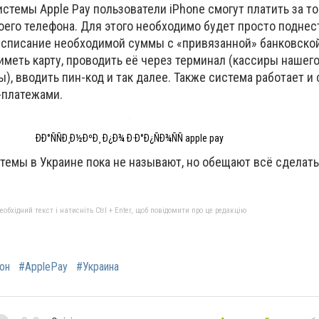
темы Apple Pay пользователи iPhone смогут платить за то
оего телефона. Для этого необходимо будет просто поднес
 списание необходимой суммы с «привязанной» банковской
иметь карту, проводить её через терминал (кассиры нашего
), вводить пин-код и так далее. Также система работает и 
-платежами.
ÐÐ°ÑÑÐ¸Ð½ÐºÐ¸ Ð¿Ð¾ Ð·Ð°Ð¿ÑÐ¾ÑÑ apple pay
темы в Украине пока не называют, но обещают всё сделат
бхідний текст і натисніть Ctrl + Enter, щоб повідомити про це редакцію
он
#ApplePay
#Украина