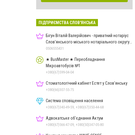
ПІДПРИЄМСТВА СЛОВ'ЯНСЬКА
Бігун Віталій Валерійович - приватний нотаріус
Слов'янського міського нотаріального округу
Дон.обл.
0506555431
★ BusMaster ★ Переобладнання
Мікроавтобусів №1
+380(67)599-04-04
Стоматологічний кабінет Естет у Слов'янську
+380(66)307-55-75
Система сповіщення населення
+380(67)340-49-59, +380(67)350-44-68
Адвокатське об'єднання Актум
+380(67)566-47-09, +380(50)347-05-80