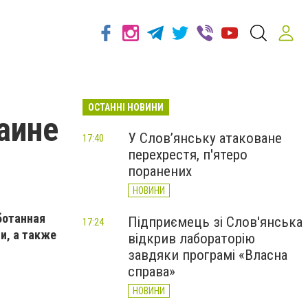
ОСТАННІ НОВИНИ
аине
У Слов’янську атаковане
17:40
перехрестя, п'ятеро
поранених
НОВИНИ
ботанная
Підприємець зі Слов'янська
17:24
и, а также
відкрив лабораторію
завдяки програмі «Власна
справа»
НОВИНИ