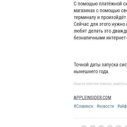
С помощью платёжной сис
магазинах с помощью св
терминалу и произойдёт
Сейчас для этого нужно 
любят делать это дважды
безналичными интернет
Точной даты запуска сис
нынешнего года.
Якщо ви помітили помилку, виділіть нео
APPLEINSIDER.COM
#Славянск
#новости
#айф