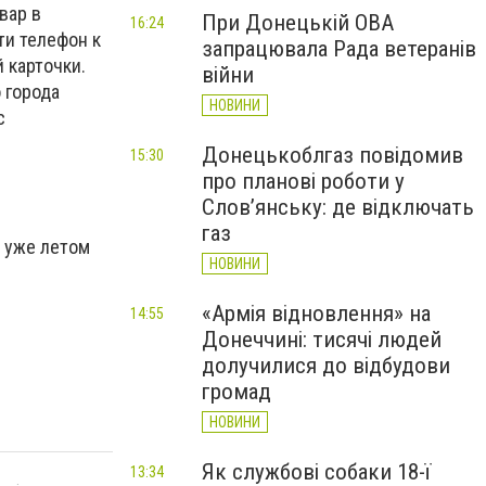
вар в
При Донецькій ОВА
16:24
ти телефон к
запрацювала Рада ветеранів
 карточки.
війни
 города
НОВИНИ
с
Донецькоблгаз повідомив
15:30
про планові роботи у
Слов’янську: де відключать
газ
ь уже летом
НОВИНИ
«Армія відновлення» на
14:55
Донеччині: тисячі людей
долучилися до відбудови
громад
НОВИНИ
Як службові собаки 18-ї
13:34