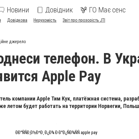
Новини
Довідник
ГО Має сенс
я
Довідкова
Нерухомість
Звіт про прозорість JTI
ійне джерело
однеси телефон. В Укр
явится Apple Pay
тель компании Apple Тим Кук, платёжная система, разра
же летом будет работать на территории Норвегии, Польш
ÐÐ°ÑÑÐ¸Ð½ÐºÐ¸ Ð¿Ð¾ Ð·Ð°Ð¿ÑÐ¾ÑÑ apple pay