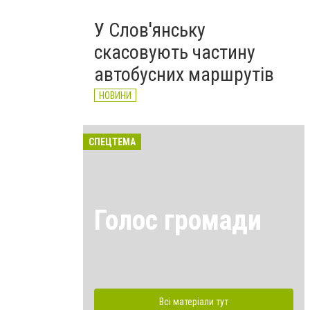
У Слов'янську
скасовують частину
автобусних маршрутів
НОВИНИ
СПЕЦТЕМА
Голос громади
Всі матеріали тут