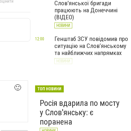
 оцінити
Слов'янської бригади
працюють на Донеччині
(ВІДЕО)
НОВИНИ
Генштаб ЗСУ повідомив про
12:00
ситуацію на Слов’янському
та найближчих напрямках
НОВИНИ
Слов’янськ обстріляли 13
11:18
разів за добу. Хроніка
🙂
великої війни: 7 серпня
ТОП НОВИНИ
НОВИНИ
Росія вдарила по мосту
у Слов'янську: є
поранена
НОВИНИ