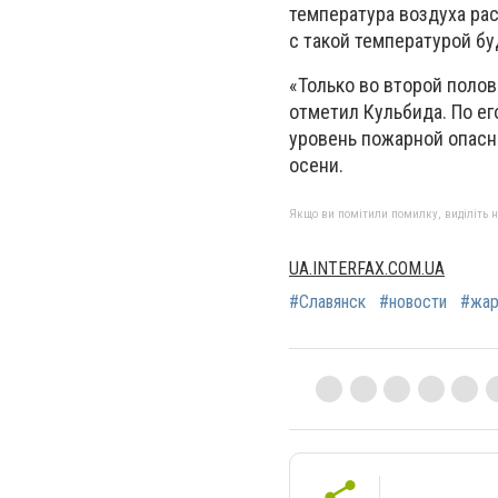
температура воздуха рас
с такой температурой бу
«Только во второй поло
отметил Кульбида. По е
уровень пожарной опасн
осени.
Якщо ви помітили помилку, виділіть нео
UA.INTERFAX.COM.UA
#Славянск
#новости
#жар