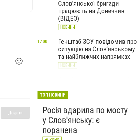
Слов'янської бригади
працюють на Донеччині
(ВІДЕО)
НОВИНИ
Генштаб ЗСУ повідомив про
12:00
ситуацію на Слов’янському
та найближчих напрямках
🙂
НОВИНИ
Слов’янськ обстріляли 13
11:18
разів за добу. Хроніка
великої війни: 7 серпня
ТОП НОВИНИ
НОВИНИ
Росія вдарила по мосту
Додати
у Слов'янську: є
поранена
НОВИНИ