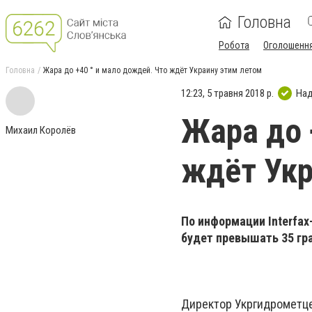
Головна
Робота
Оголошенн
Головна
Жара до +40 ° и мало дождей. Что ждёт Украину этим летом
12:23, 5 травня 2018 р.
Над
Жара до 
Михаил Королёв
ждёт Укр
По информации Interfax
будет превышать 35 гра
Директор Укргидрометце