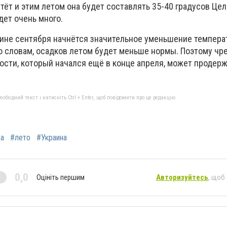
тёт и этим летом она будет составлять 35-40 градусов Цел
дет очень много.
вине сентября начнётся значительное уменьшение температ
го словам, осадков летом будет меньше нормы. Поэтому ч
ости, который начался ещё в конце апреля, может продерж
бхідний текст і натисніть Ctrl + Enter, щоб повідомити про це редакцію
а
#лето
#Украина
0,0
Оцініть першим
Авторизуйтесь
, щоб