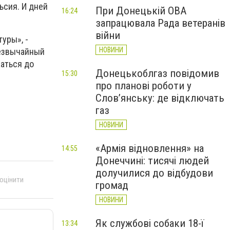
ьсия. И дней
При Донецькій ОВА
16:24
запрацювала Рада ветеранів
війни
уры», -
НОВИНИ
резвычайный
аться до
Донецькоблгаз повідомив
15:30
про планові роботи у
Слов’янську: де відключать
газ
НОВИНИ
«Армія відновлення» на
14:55
Донеччині: тисячі людей
долучилися до відбудови
 оцінити
громад
НОВИНИ
Як службові собаки 18-ї
13:34