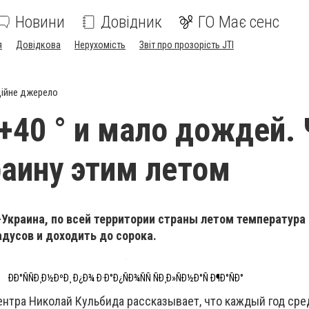
Новини
Довідник
ГО Має сенс
я
Довідкова
Нерухомість
Звіт про прозорість JTI
ійне джерело
+40 ° и мало дождей. 
аину этим летом
-Украина, по всей территории страны летом температура
дусов и доходить до сорока.
ÐÐ°ÑÑÐ¸Ð½ÐºÐ¸ Ð¿Ð¾ Ð·Ð°Ð¿ÑÐ¾ÑÑ ÑÐ¸Ð»ÑÐ½Ð°Ñ Ð¶Ð°ÑÐ°
нтра Николай Кульбида рассказывает, что каждый год сре