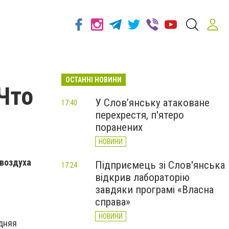
ОСТАННІ НОВИНИ
Что
У Слов’янську атаковане
17:40
перехрестя, п'ятеро
поранених
НОВИНИ
 воздуха
Підприємець зі Слов'янська
17:24
відкрив лабораторію
завдяки програмі «Власна
справа»
НОВИНИ
дняя