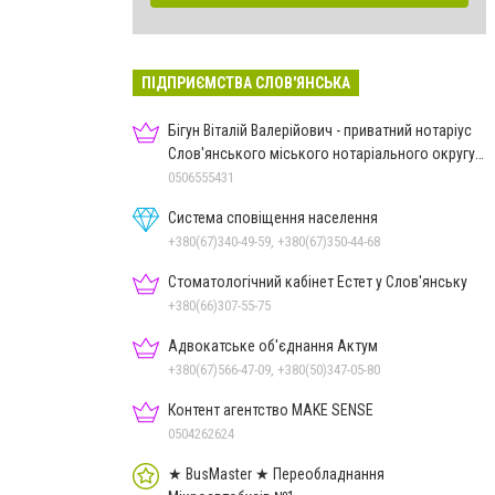
ПІДПРИЄМСТВА СЛОВ'ЯНСЬКА
Бігун Віталій Валерійович - приватний нотаріус
Слов'янського міського нотаріального округу
Дон.обл.
0506555431
Система сповіщення населення
+380(67)340-49-59, +380(67)350-44-68
Стоматологічний кабінет Естет у Слов'янську
+380(66)307-55-75
Адвокатське об'єднання Актум
+380(67)566-47-09, +380(50)347-05-80
Контент агентство MAKE SENSE
0504262624
★ BusMaster ★ Переобладнання