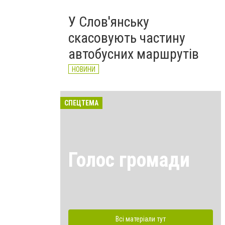
У Слов'янську
скасовують частину
автобусних маршрутів
НОВИНИ
СПЕЦТЕМА
Голос громади
Всі матеріали тут