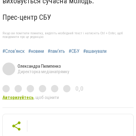
виховується сучасна молодь.
Прес-центр СБУ
Якщо ви помітили помилку, виділіть необхідний текст і натисніть Ctrl + Enter, щоб
повідомити про це редакцію
#Слов‘янск
#новини
#пам‘ять
#СБУ
#вшанували
Олександра Пилипенко
Директорка медіанапрямку
0,0
Авторизуйтесь
, щоб оцінити