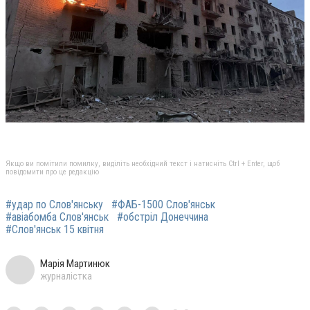
Якщо ви помітили помилку, виділіть необхідний текст і натисніть Ctrl + Enter, щоб
повідомити про це редакцію
#удар по Слов'янську
#ФАБ-1500 Слов'янськ
#авіабомба Слов'янськ
#обстріл Донеччина
#Слов'янськ 15 квітня
Марія Мартинюк
журналістка