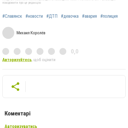
повідомити про це редакцію
#Славянск
#новости
#ДТП
#девочка
#авария
#полиция
Михаил Королёв
0,0
Авторизуйтесь
, щоб оцінити
Коментарі
Авторизуватись