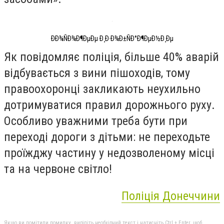
ÐÐ¾ÑÐ¾Ð¶ÐµÐµ Ð¸Ð·Ð¾Ð±ÑÐ°Ð¶ÐµÐ½Ð¸Ðµ
Як повідомляє поліція, більше 40% аварій
відбувається з вини пішоходів, тому
правоохоронці закликають неухильно
дотримуватися правил дорожнього руху.
Особливо уважними треба бути при
переході дороги з дітьми: не переходьте
проїжджу частину у недозволеному місці
та на червоне світло!
Поліція Донеччини
Якщо ви помітили помилку, виділіть необхідний текст і натисніть Ctrl + Enter, щоб