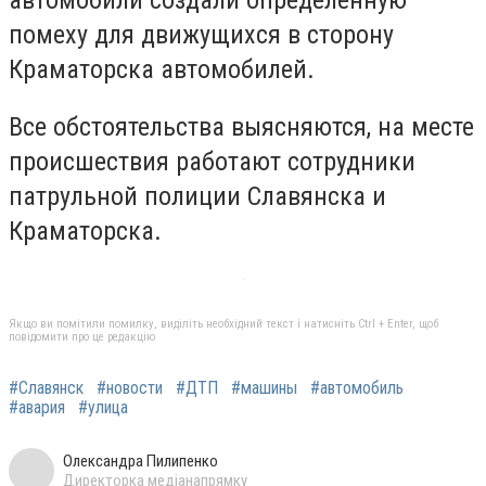
помеху для движущихся в сторону
Краматорска автомобилей.
Все обстоятельства выясняются, на месте
происшествия работают сотрудники
патрульной полиции Славянска и
Краматорска.
Якщо ви помітили помилку, виділіть необхідний текст і натисніть Ctrl + Enter, щоб
повідомити про це редакцію
#Славянск
#новости
#ДТП
#машины
#автомобиль
#авария
#улица
Олександра Пилипенко
Директорка медіанапрямку