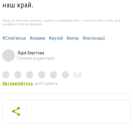
наш край.
Якщо ви помітили помилку, виділіть необхідний текст і натисніть Ctrl + Enter, щоб
повідомити про це редакцію
#Слов'янськ
#новини
#музей
#вечір
#експозиції
Лідія Хаустова
Головна редакторка
0,0
Авторизуйтесь
, щоб оцінити