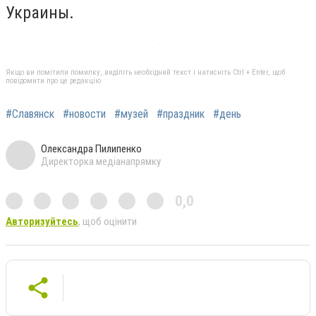
Украины.
Якщо ви помітили помилку, виділіть необхідний текст і натисніть Ctrl + Enter, щоб
повідомити про це редакцію
#Славянск
#новости
#музей
#праздник
#день
Олександра Пилипенко
Директорка медіанапрямку
0,0
Авторизуйтесь
, щоб оцінити