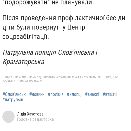
"подорожувати" не планували.
Після проведення профілактичної бесіди
діти були повернуті у Центр
соцреабілітації.
Патрульна поліція Слов'янська і
Краматорська
Якщо ви помітили помилку, виділіть необхідний текст і натисніть Ctrl + Enter, щоб
повідомити про це редакцію
#Слов'янськ
#новини
#поліція
#хлопці
#знаклі
#втікачі
#патрульні
Лідія Хаустова
Головна редакторка