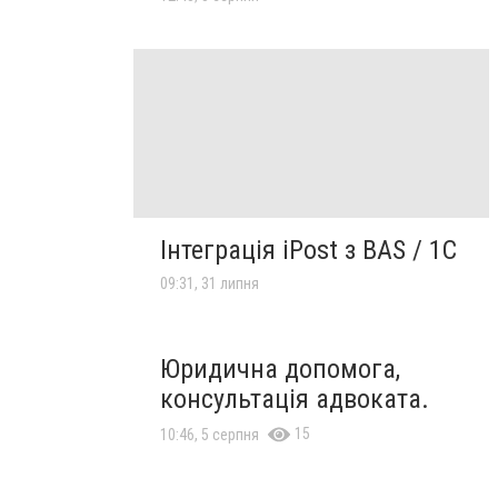
Інтеграція iPost з BAS / 1С
09:31, 31 липня
Юридична допомога,
консультація адвоката.
15
10:46, 5 серпня