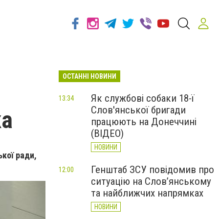
ОСТАННІ НОВИНИ
Як службові собаки 18-ї
13:34
Слов'янської бригади
ка
працюють на Донеччині
(ВІДЕО)
НОВИНИ
ької ради,
Генштаб ЗСУ повідомив про
12:00
ситуацію на Слов’янському
та найближчих напрямках
НОВИНИ