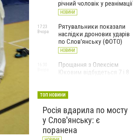
річний чоловік у реанімації
НОВИНИ
Рятувальники показали
17:23
Вчора
наслідки дронових ударів
по Слов'янську (ФОТО)
НОВИНИ
Прощання з Олексієм
16:30
Вчора
Юковим відбудеться 7 і 8
серпня
НОВИНИ
ТОП НОВИНИ
Росія вдарила по мосту
у Слов'янську: є
поранена
НОВИНИ