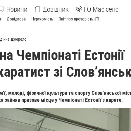
Новини
Довідник
ГО Має сенс
я
Довідкова
Нерухомість
Звіт про прозорість JTI
дійне джерело
на Чемпіонаті Естонії
каратист зі Словʼянсь
мʼї, молоді, фізичної культури та спорту Словʼянської міс
а зайняв призове місце у Чемпіонаті Естонії з карате.