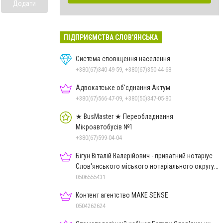
Додати
ПІДПРИЄМСТВА СЛОВ'ЯНСЬКА
Система сповіщення населення
+380(67)340-49-59, +380(67)350-44-68
Адвокатське об'єднання Актум
+380(67)566-47-09, +380(50)347-05-80
★ BusMaster ★ Переобладнання
Мікроавтобусів №1
+380(67)599-04-04
Бігун Віталій Валерійович - приватний нотаріус
Слов'янського міського нотаріального округу
Дон.обл.
0506555431
Контент агентство MAKE SENSE
0504262624