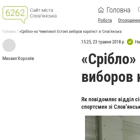
Головна
Робота
Оголошенн
Головна
«Срібло» на Чемпіонаті Естонії виборов каратист зі Словʼянська
15:25, 23 травня 2018 р.
На
«Срібло» 
Михаил Королёв
виборов 
Як повідомляє відділ сі
спортсмен зі Словʼянськ