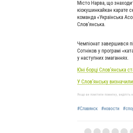
Місто Нарва, що знаходит
кіокушинкайкан карате се
команда «Українська Асоц
Словʼянська.
Чемпіонат завершився пі
Сотніков у програмі «ка
у наступних змаганнях.
Юні борці Словʼянська с
У Словʼянську визначил
Якщо ви помітили помилку, виділіть нео
#Славянск
#новости
#спо