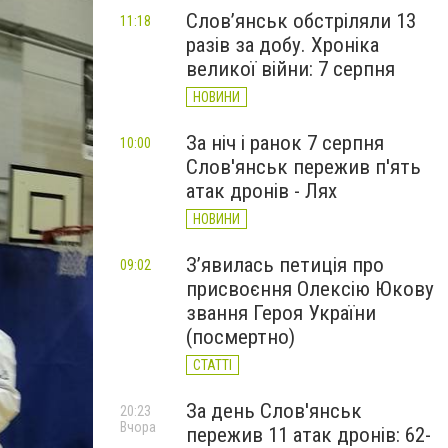
Слов’янськ обстріляли 13
11:18
разів за добу. Хроніка
великої війни: 7 серпня
НОВИНИ
За ніч і ранок 7 серпня
10:00
Слов'янськ пережив п'ять
атак дронів - Лях
НОВИНИ
З’явилась петиція про
09:02
присвоєння Олексію Юкову
звання Героя України
(посмертно)
СТАТТІ
За день Слов'янськ
20:23
Вчора
пережив 11 атак дронів: 62-