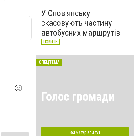
У Слов'янську
скасовують частину
автобусних маршрутів
НОВИНИ
СПЕЦТЕМА
🙂
Голос громади
Всі матеріали тут