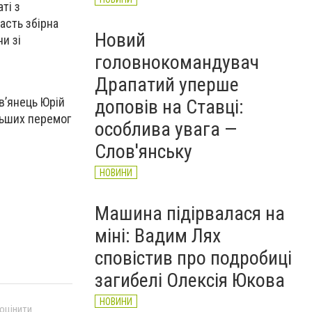
ті з
асть збірна
Новий
и зі
головнокомандувач
Драпатий уперше
вʼянець Юрій
доповів на Ставці:
льших перемог
особлива увага —
Слов'янську
НОВИНИ
Машина підірвалася на
міні: Вадим Лях
сповістив про подробиці
загибелі Олексія Юкова
НОВИНИ
 оцінити