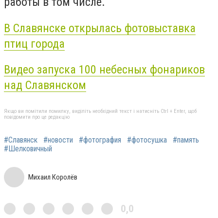
работы в том числе.
В Славянске открылась фотовыставка
птиц города
Видео запуска 100 небесных фонариков
над Славянском
Якщо ви помітили помилку, виділіть необхідний текст і натисніть Ctrl + Enter, щоб
повідомити про це редакцію
#Славянск
#новости
#фотография
#фотосушка
#память
#Шелковичный
Михаил Королёв
0,0