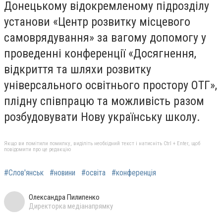
Донецькому відокремленому підрозділу
установи «Центр розвитку місцевого
самоврядування» за вагому допомогу у
проведенні конференції «Досягнення,
відкриття та шляхи розвитку
універсального освітнього простору ОТГ»,
плідну співпрацю та можливість разом
розбудовувати Нову українську школу.
Якщо ви помітили помилку, виділіть необхідний текст і натисніть Ctrl + Enter, щоб
повідомити про це редакцію
#Слов'янськ
#новини
#освіта
#конференція
Олександра Пилипенко
Директорка медіанапрямку