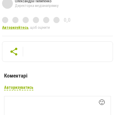
Олександра Пилипенко
Директорка медіанапрямку
0,0
Авторизуйтесь
, щоб оцінити
Коментарі
Авторизуватись
🙂