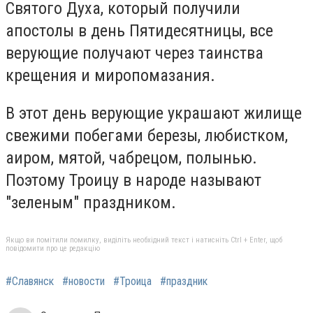
Святого Духа, который получили
апостолы в день Пятидесятницы, все
верующие получают через таинства
крещения и миропомазания.
В этот день верующие украшают жилище
свежими побегами березы, любистком,
аиром, мятой, чабрецом, полынью.
Поэтому Троицу в народе называют
"зеленым" праздником.
Якщо ви помітили помилку, виділіть необхідний текст і натисніть Ctrl + Enter, щоб
повідомити про це редакцію
#Славянск
#новости
#Троица
#праздник