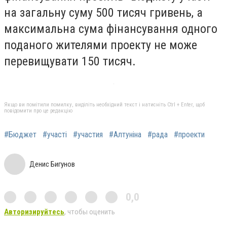
на загальну суму 500 тисяч гривень, а
максимальна сума фінансування одного
поданого жителями проекту не може
перевищувати 150 тисяч.
Якщо ви помітили помилку, виділіть необхідний текст і натисніть Ctrl + Enter, щоб
повідомити про це редакцію
#Бюджет
#участі
#участия
#Алтуніна
#рада
#проекти
Денис Бигунов
0,0
Авторизируйтесь
, чтобы оценить