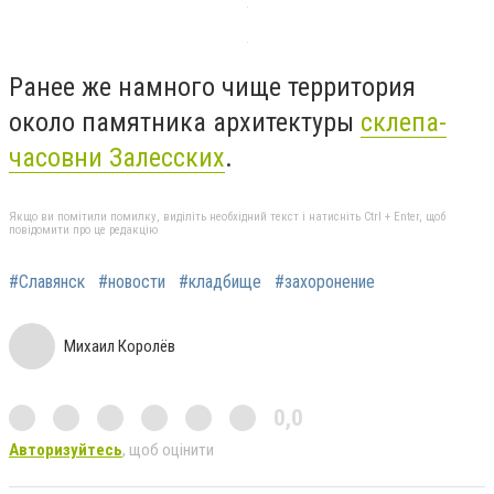
Ранее же намного чище территория
около памятника архитектуры
склепа-
часовни Залесских
.
Якщо ви помітили помилку, виділіть необхідний текст і натисніть Ctrl + Enter, щоб
повідомити про це редакцію
#Славянск
#новости
#кладбище
#захоронение
Михаил Королёв
0,0
Авторизуйтесь
, щоб оцінити