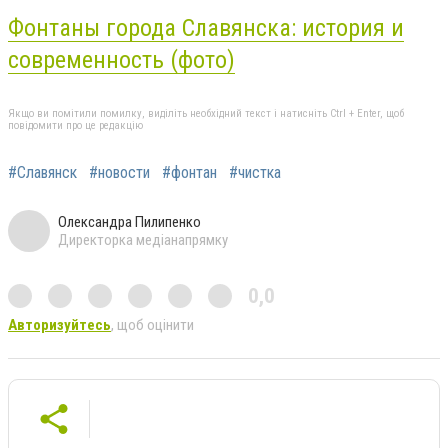
Фонтаны города Славянска: история и
современность (фото)
Якщо ви помітили помилку, виділіть необхідний текст і натисніть Ctrl + Enter, щоб
повідомити про це редакцію
#Славянск
#новости
#фонтан
#чистка
Олександра Пилипенко
Директорка медіанапрямку
0,0
Авторизуйтесь
, щоб оцінити