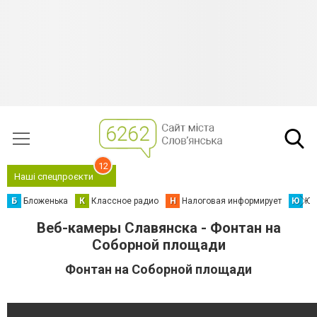
12
Наші спецпроєкти
Б
Бложенька
К
Классное радио
Н
Налоговая информирует
Ю
Юс
Веб-камеры Славянска - Фонтан на
Соборной площади
Фонтан на Соборной площади