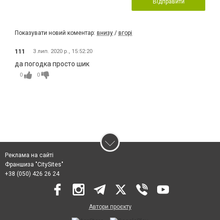
Відправити
Показувати новий коментар:
внизу
/
вгорі
111
3 лип. 2020 р., 15:52:20
да погодка просто шик
0
0
Реклама на сайті
Франшиза "CitySites"
+38 (050) 426 26 24
Автори проєкту