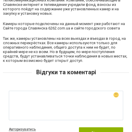
телекоммуникационных компаний. Компании, обеспечивающие в
Славянске интернет и телевидение учредили фонд, взносы из
которого пойдут на содержание уже установленных камер и на
закупку и установку новых.
Камеры которые подключены на данный момент уже работают на
Сайте города Славянска
6262.com.ua
и сайте
городского совета
Так же, камеры установлены на всех выездах и въездах в город, на
сложных перекрёстках. Все камеры используются только для
оперативного наблюдения, общего доступа к ним не будет, по
крайней мере не ко всем. Но в будущем, по мере поступления
средств, будут устанавливаться точки наблюдения в новых местах,
к которым возможно будет открыт доступ.
Відгуки та коментарі
Авторизуватись