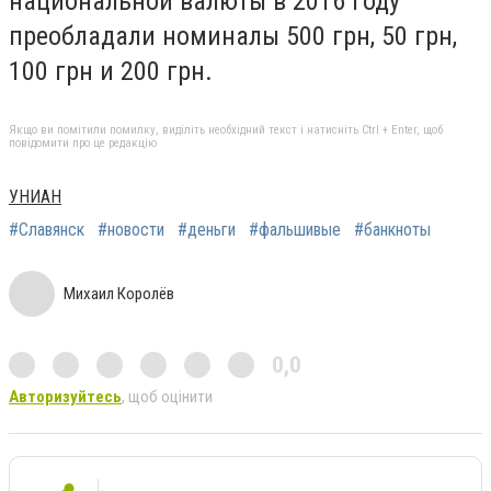
национальной валюты в 2016 году
преобладали номиналы 500 грн, 50 грн,
100 грн и 200 грн.
Якщо ви помітили помилку, виділіть необхідний текст і натисніть Ctrl + Enter, щоб
повідомити про це редакцію
УНИАН
#Славянск
#новости
#деньги
#фальшивые
#банкноты
Михаил Королёв
0,0
Авторизуйтесь
, щоб оцінити