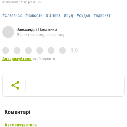
повідомити про це редакцію
#Славянск
#новости
#Штепа
#суд
#судья
#адвокат
Олександра Пилипенко
Директорка медіанапрямку
0,0
Авторизуйтесь
, щоб оцінити
Коментарі
Авторизуватись