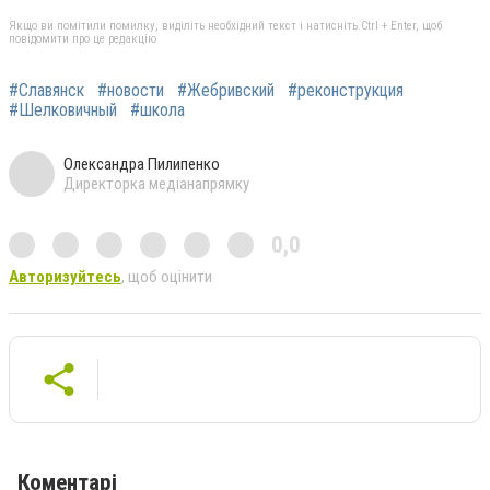
Якщо ви помітили помилку, виділіть необхідний текст і натисніть Ctrl + Enter, щоб
повідомити про це редакцію
#Славянск
#новости
#Жебривский
#реконструкция
#Шелковичный
#школа
Олександра Пилипенко
Директорка медіанапрямку
0,0
Авторизуйтесь
, щоб оцінити
Коментарі