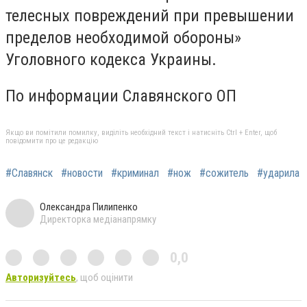
телесных повреждений при превышении
пределов необходимой обороны»
Уголовного кодекса Украины.
По информации Славянского ОП
Якщо ви помітили помилку, виділіть необхідний текст і натисніть Ctrl + Enter, щоб
повідомити про це редакцію
#Славянск
#новости
#криминал
#нож
#сожитель
#ударила
Олександра Пилипенко
Директорка медіанапрямку
0,0
Авторизуйтесь
, щоб оцінити