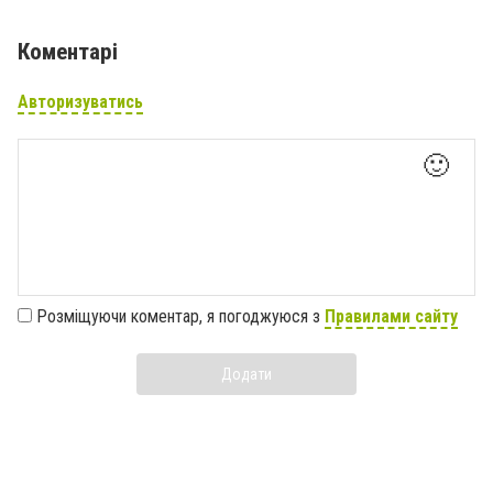
Коментарі
Авторизуватись
🙂
Розміщуючи коментар, я погоджуюся з
Правилами сайту
Додати