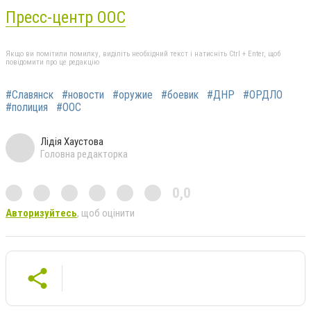
Пресс-центр ООС
Якщо ви помітили помилку, виділіть необхідний текст і натисніть Ctrl + Enter, щоб
повідомити про це редакцію
#Славянск
#новости
#оружие
#боевик
#ДНР
#ОРДЛО
#полиция
#ООС
Лідія Хаустова
Головна редакторка
0,0
Авторизуйтесь
, щоб оцінити