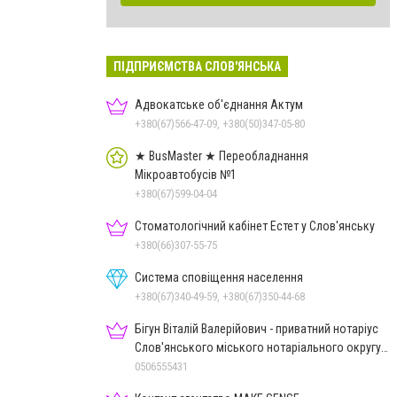
ПІДПРИЄМСТВА СЛОВ'ЯНСЬКА
Адвокатське об'єднання Актум
+380(67)566-47-09, +380(50)347-05-80
★ BusMaster ★ Переобладнання
Мікроавтобусів №1
+380(67)599-04-04
Стоматологічний кабінет Естет у Слов'янську
+380(66)307-55-75
Система сповіщення населення
+380(67)340-49-59, +380(67)350-44-68
Бігун Віталій Валерійович - приватний нотаріус
Слов'янського міського нотаріального округу
Дон.обл.
0506555431