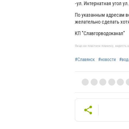
-ул. Интернатная угол ул
По указанным адресам в
желательно сделать хот
КП "Славгорводоканал"
Якщо ви помітили помилку, виділіть нео
#Славянск
#новости
#вод