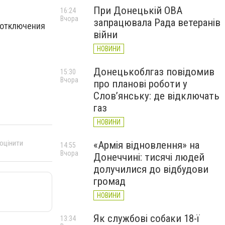
При Донецькій ОВА
16:24
Вчора
запрацювала Рада ветеранів
 отключения
війни
НОВИНИ
Донецькоблгаз повідомив
15:30
Вчора
про планові роботи у
Слов’янську: де відключать
газ
НОВИНИ
 оцінити
«Армія відновлення» на
14:55
Вчора
Донеччині: тисячі людей
долучилися до відбудови
громад
НОВИНИ
Як службові собаки 18-ї
13:34