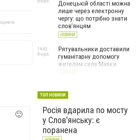
Вчора
Донецькій області можна
лише через електронну
чергу: що потрібно знати
 оцінити
слов’янцям
НОВИНИ
Рятувальники доставили
14:43
Вчора
гуманітарну допомогу
жителям села Маяки
НОВИНИ
«Я і Донеччина»: стартувала
13:52
Вчора
онлайн-акція до Дня молоді
ТОП НОВИНИ
НОВИНИ
Росія вдарила по мосту
🙂
у Слов'янську: є
поранена
НОВИНИ