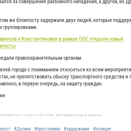
ался за совершение разбойного нападения, а другой, из Др
 этом же блокпосту задержали двух людей, которые поддер
 группировками.
авянска и Константиновки в рамках ООС открыли новые
окпосты
едали правоохранительным органам.
елей города с пониманием относиться ко всем мероприяти
тах, не препятствовать обыску транспортного средства и
равлено, в первую очередь, на защиту граждан.
ии
бхідний текст і натисніть Ctrl + Enter, щоб повідомити про це редакцію
кпост
#Долина
#преступники
#задержание
#полиция