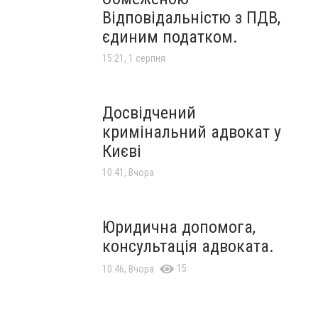
Відповідальністю з ПДВ,
єдиним податком.
15:21, 1 серпня
Досвідчений
кримінальний адвокат у
Києві
10:41, Вчора
Юридична допомога,
консультація адвоката.
15
10:46, Вчора