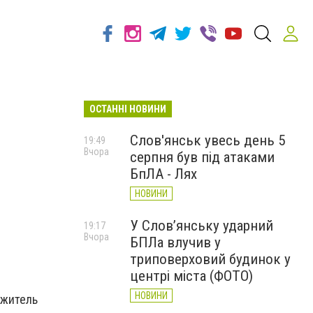
ОСТАННІ НОВИНИ
Слов'янськ увесь день 5
19:49
Вчора
серпня був під атаками
БпЛА - Лях
НОВИНИ
У Слов’янську ударний
19:17
Вчора
БПЛа влучив у
триповерховий будинок у
центрі міста (ФОТО)
НОВИНИ
 житель