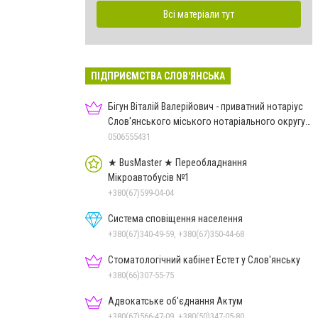
Всі матеріали тут
ПІДПРИЄМСТВА СЛОВ'ЯНСЬКА
Бігун Віталій Валерійович - приватний нотаріус
Слов'янського міського нотаріального округу
Дон.обл.
0506555431
★ BusMaster ★ Переобладнання
Мікроавтобусів №1
+380(67)599-04-04
Система сповіщення населення
+380(67)340-49-59, +380(67)350-44-68
Стоматологічний кабінет Естет у Слов'янську
+380(66)307-55-75
Адвокатське об'єднання Актум
+380(67)566-47-09, +380(50)347-05-80