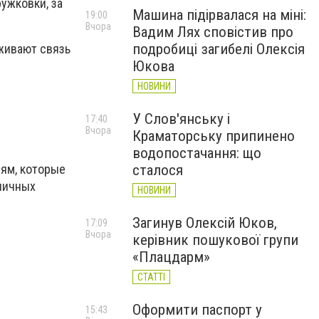
ужковки, за
Машина підірвалася на міні:
19:00
Вчора
Вадим Лях сповістив про
подробиці загибелі Олексія
живают связь
Юкова
НОВИНИ
У Слов'янську і
17:40
Вчора
Краматорську припинено
водопостачання: що
ям, которые
сталося
 личных
НОВИНИ
Загинув Олексій Юков,
17:09
Вчора
керівник пошукової групи
«Плацдарм»
СТАТТІ
Оформити паспорт у
15:43