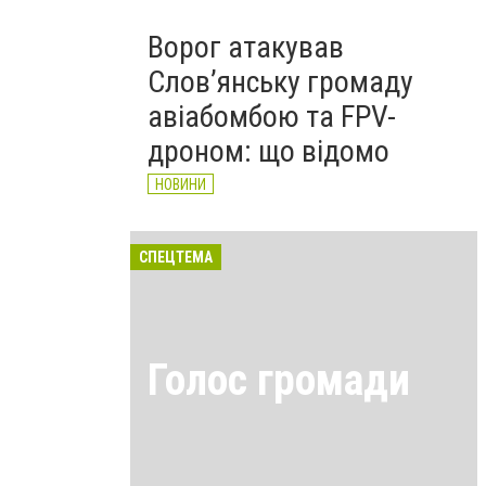
Ворог атакував
Слов’янську громаду
авіабомбою та FPV-
дроном: що відомо
НОВИНИ
СПЕЦТЕМА
Голос громади