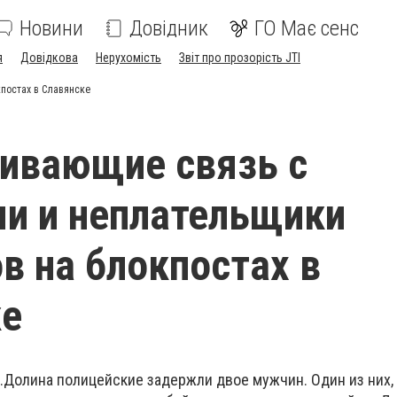
Новини
Довідник
ГО Має сенс
я
Довідкова
Нерухомість
Звіт про прозорість JTI
постах в Славянске
ивающие связь с
и и неплательщики
в на блокпостах в
ке
с.Долина полицейские задержли двое мужчин. Один из них,