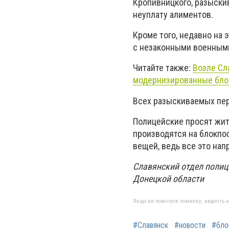
Кропивницкого, разыскив
неуплату алиментов.
Кроме того, недавно на
с незаконными военными
Читайте также:
Возле Сл
модернизированные бл
Всех разыскиваемых пер
Полицейские просят жит
производятся на блокпос
вещей, ведь все это нап
Славянский отдел полиц
Донецкой области
Якщо ви помітили помилку, виділіть нео
#Славянск
#новости
#бло