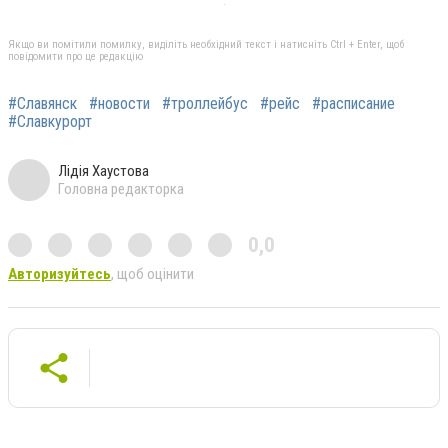
Якщо ви помітили помилку, виділіть необхідний текст і натисніть Ctrl + Enter, щоб
повідомити про це редакцію
#Славянск
#новости
#троллейбус
#рейс
#расписание
#Славкурорт
Лідія Хаустова
Головна редакторка
0,0
Авторизуйтесь
, щоб оцінити