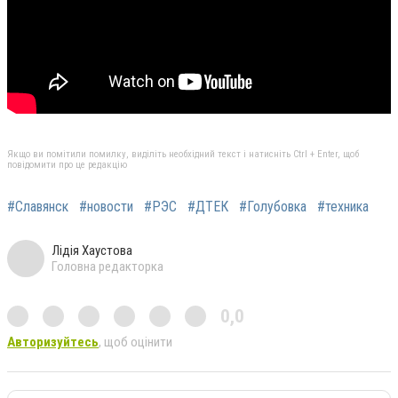
Якщо ви помітили помилку, виділіть необхідний текст і натисніть Ctrl + Enter, щоб
повідомити про це редакцію
#Славянск
#новости
#РЭС
#ДТЕК
#Голубовка
#техника
Лідія Хаустова
Головна редакторка
0,0
Авторизуйтесь
, щоб оцінити