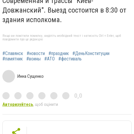
Современная и трассы "Киев-
Довжанский". Выезд состоится в 8:30 от
здания исполкома.
Якщо ви помітили помилку, виділіть необхідний текст і натисніть Ctrl + Enter, щоб
повідомити про це редакцію
#Славянск
#новости
#праздник
#ДеньКонституции
#памятник
#воины
#АТО
#фестиваль
Инна Сущенко
0,0
Авторизуйтесь
, щоб оцінити